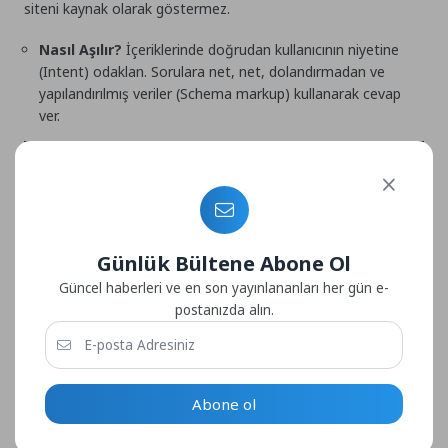
siteni kaynak olarak göstermez.
Nasıl Aşılır?
İçeriklerinde doğrudan kullanıcının niyetine
(Intent) odaklan. Sorulara net, net, dolandırmadan ve
yapılandırılmış veriler (Schema markup) kullanarak cevap
ver.
Günlük Bültene Abone Ol
Güncel haberleri ve en son yayınlananları her gün e-
postanızda alın.
Abone ol
5. Yeni Nesil Güvenlik ve Çerez