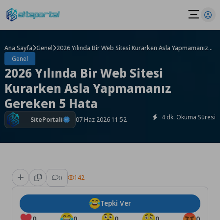
Skip
to
content
Ana Sayfa
Genel
2026 Yılında Bir Web Sitesi Kurarken Asla Yapmamanız
Gereken 5 Hata
Genel
2026 Yılında Bir Web Sitesi
Kurarken Asla Yapmamanız
Gereken 5 Hata
4 dk. Okuma Süresi
SitePortali
07 Haz 2026 11:52
0
142
Tepki Ver
0
0
0
0
0