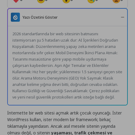
Yazı Özetini Göster
2026 standartlarında bir web sitesinin batmasını
istemiyorsan şu 5 hatadan uzak dur: AI İçerikleri Doğrudan
Kopyalamak: Düzenlenmemiş yapay zeka metinleri arama
motorlarında sıfır çeker. Mobil Deneyimi İkinci Plana Atmak:
Tasarımı masaüstüne göre yapıp mobile uydurmaya
çalışırsan kaybedersin. Aşırı Ağır Temalar ve Eklentiler
Kullanmak: Hız her şeydir; yüklenmesi 1.5 saniyeyi geçen site
ölür. Arama Motoru Deneyimini (GEO) Yok Saymak: Klasik
anahtar kelime yığma devri bitti, doğrudan cevaba odaklan.
Kullanıcı Gizliliği ve Güvenliği Savsaklamak: Çerez politikaları
ve yeni nesil güvenlik protokolleri artık isteğe bağlı değil.
İnternette bir web sitesi açmak artık çocuk oyuncağı. İster
WordPress kullan, ister modern bir framework; birkaç
tıklamayla yayındasın. Ancak asıl mesele sitenin yayında
olması değil, o sitenin
yaşaması, trafik çekmesi ve