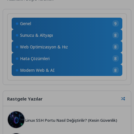
Ayarları Arama motoru botları
sitene geldiğinde, evin kapısını
paldır...
Genel
9
Sunucu & Altyapı
8
Web Optimizasyon & Hız
8
Hata Çözümleri
8
Modern Web & AI
8
Rastgele Yazılar
Linux SSH Portu Nasıl Değiştirilir? (Kesin Güvenlik)