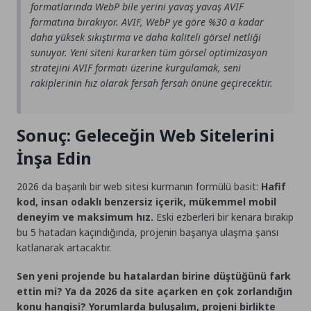
formatlarında
WebP
bile yerini yavaş yavaş
AVIF
formatına bırakıyor. AVIF, WebP ye göre %30 a kadar
daha yüksek sıkıştırma ve daha kaliteli görsel netliği
sunuyor. Yeni siteni kurarken tüm görsel optimizasyon
stratejini AVIF formatı üzerine kurgulamak, seni
rakiplerinin hız olarak fersah fersah önüne geçirecektir.
Sonuç: Geleceğin Web Sitelerini
İnşa Edin
2026 da başarılı bir web sitesi kurmanın formülü basit:
Hafif
kod, insan odaklı benzersiz içerik, mükemmel mobil
deneyim ve maksimum hız.
Eski ezberleri bir kenara bırakıp
bu 5 hatadan kaçındığında, projenin başarıya ulaşma şansı
katlanarak artacaktır.
Sen yeni projende bu hatalardan birine düştüğünü fark
ettin mi? Ya da 2026 da site açarken en çok zorlandığın
konu hangisi? Yorumlarda buluşalım, projeni birlikte