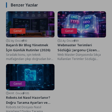
Benzer Yazılar
Genel
Genel
2 Ay Önce
90
2 Ay Önce
89
Başarılı Bir Blog Yönetmek
Webmaster Terimleri
İçin Günlük Rutinler (2026)
Sözlüğü: Jargonu Çözen
Sıradaki konu, işin teknik
Web Master Dünyasında Sıkça
Rehber!
mutfağından çıkıp doğrudan bir
Kullanılan Terimler Sözlüğü
yayıncının, bir içerik üreticisinin en
Bilişim ve webmaster dünyasına
büyük disiplin...
ilk adımını attığında kendini...
Genel
4 Hf. Önce
105
Robots.txt Nasıl Hazırlanır?
Doğru Tarama Ayarları ve
Robots.txt Dosyası Nasıl
Rehber
Hazırlanır? Doğru Tarama