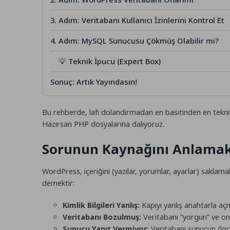
3. Adım: Veritabanı Kullanıcı İzinlerini Kontrol Et
4. Adım: MySQL Sunucusu Çökmüş Olabilir mi?
💡 Teknik İpucu (Expert Box)
Sonuç: Artık Yayındasın!
Bu rehberde, lafı dolandırmadan en basitinden en tekni
Hazırsan PHP dosyalarına dalıyoruz.
Sorunun Kaynağını Anlamak:
WordPress, içeriğini (yazılar, yorumlar, ayarlar) saklama
demektir:
Kimlik Bilgileri Yanlış:
Kapıyı yanlış anahtarla a
Veritabanı Bozulmuş:
Veritabanı “yorgun” ve ona
Sunucu Yanıt Vermiyor:
Veritabanı sunucun (lo