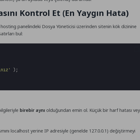
sını Kontrol Et (En Yaygın Hata)
a hosting panelindeki Dosya Yöneticisi üzerinden sitenin kök dizinine
tırları bul:
ınız
'
);
lgileriyle
birebir aynı
olduğundan emin ol. Küçük bir harf hatası ve
smını
localhost
yerine IP adresiyle (genelde
127.0.0.1
) değiştirmeyi