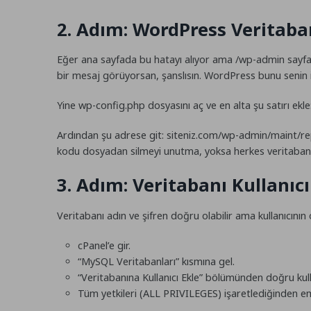
2. Adım: WordPress Veritaba
Eğer ana sayfada bu hatayı alıyor ama
/wp-admin
sayfa
bir mesaj görüyorsan, şanslısın. WordPress bunu senin iç
Yine
wp-config.php
dosyasını aç ve en alta şu satırı ekle
Ardından şu adrese git:
siteniz.com/wp-admin/maint/re
kodu dosyadan silmeyi unutma, yoksa herkes veritabanın
3. Adım: Veritabanı Kullanıcı
Veritabanı adın ve şifren doğru olabilir ama kullanıcını
cPanel’e gir.
“MySQL Veritabanları” kısmına gel.
“Veritabanına Kullanıcı Ekle” bölümünden doğru kulla
Tüm yetkileri (ALL PRIVILEGES) işaretlediğinden em