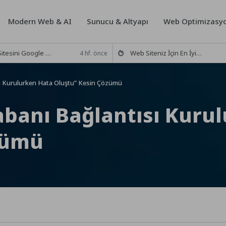
Modern Web & AI
Sunucu & Altyapı
Web Optimizasyo
le Arama Motoruna Ekleme (2026 Rehberi)
Web Siteniz İçin En İyi 5 Ücretsiz Trafik Analiz Aracı (2026)
4 hf. önce
sı Kurulurken Hata Oluştu” Kesin Çözümü
abanı Bağlantısı Kuru
zümü