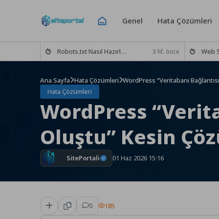
Skip
to
Genel
Hata Çözümleri
content
Robots.txt Nasıl Hazırlanır? Doğru Tarama Ayarları ve Rehber
Web Sitesini Goog
3 hf. önce
Ana Sayfa
Hata Çözümleri
WordPress “Veritabanı Bağlantı
Hata Çözümleri
WordPress “Verit
Oluştu” Kesin Çö
SitePortali
01 Haz 2026 15:16
0
185