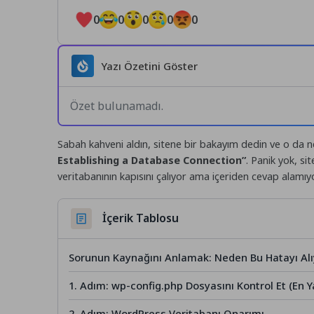
0
0
0
0
0
Yazı Özetini Göster
Özet bulunamadı.
Sabah kahveni aldın, sitene bir bakayım dedin ve o da 
Establishing a Database Connection”
. Panik yok, s
veritabanının kapısını çalıyor ama içeriden cevap alamıy
İçerik Tablosu
Sorunun Kaynağını Anlamak: Neden Bu Hatayı Al
1. Adım: wp-config.php Dosyasını Kontrol Et (En Y
2. Adım: WordPress Veritabanı Onarımı