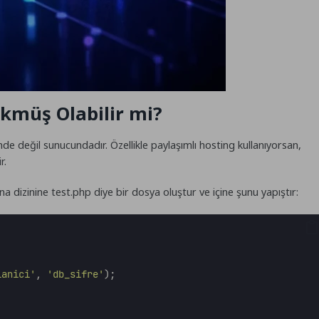
kmüş Olabilir mi?
e değil sunucundadır. Özellikle paylaşımlı hosting kullanıyorsan,
r.
ana dizinine
test.php
diye bir dosya oluştur ve içine şunu yapıştır:
lanici
'
,
'
db_sifre
'
);