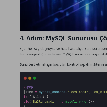
4. Adım: MySQL Sunucusu Çö
Eğer her şey doğruysa ve hala hata alıyorsan, sorun send
trafik yoğunluğu nedeniyle MySQL servisi durmuş olabili
Bunu test etmek için basit bir kontrol yapalım. Sitenin 
<?
php
$link 
=
mysqli_connect
(
'
localhost
'
,
'
db_kul
if
 (
!
$link) {
die
(
'
Bağlanamadı: 
'
.
mysqli_error
());
}