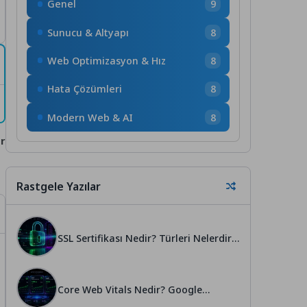
Genel
9
Sunucu & Altyapı
8
Web Optimizasyon & Hız
8
Hata Çözümleri
8
Modern Web & AI
8
r
Rastgele Yazılar
SSL Sertifikası Nedir? Türleri Nelerdir?
(Seçim Rehberi)
Core Web Vitals Nedir? Google
Sıralama Faktörü (%100 Rehber)