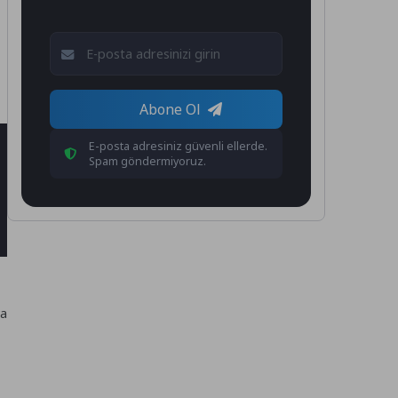
Abone Ol
E-posta adresiniz güvenli ellerde.
Spam göndermiyoruz.
ya