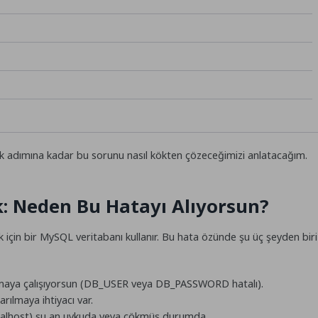
k adımına kadar bu sorunu nasıl kökten çözeceğimizi anlatacağım.
 Neden Bu Hatayı Alıyorsun?
k için bir MySQL veritabanı kullanır. Bu hata özünde şu üç şeyden biri
çmaya çalışıyorsun (DB_USER veya DB_PASSWORD hatalı).
rılmaya ihtiyacı var.
calhost) şu an uykuda veya çökmüş durumda.