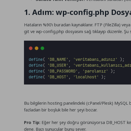
1. Adım: wp-config.php Dosya
Hataların %90’ı buradan kaynaklanır. FTP (FileZilla) vey
git ve
wp-config.php
dosyasını sağ tıklayıp düzenle. Şu sa
define
(
'
DB_NAME
'
,
'
veritabanı_adınız
'
);
define
(
'
DB_USER
'
,
'
veritabanı_kullanıcı_ad
define
(
'
DB_PASSWORD
'
,
'
parolanız
'
);
define
(
'
DB_HOST
'
,
'
localhost
'
);
Bu bilgilerin hosting panelindeki (cPanel/Plesk) MySQL bi
fazladan bir boşluk bile her şeyi bozar.
Pro Tip:
Eğer her şey doğru görünüyorsa
DB_HOST
kı
dene. Bazı sunucular bunu sever.