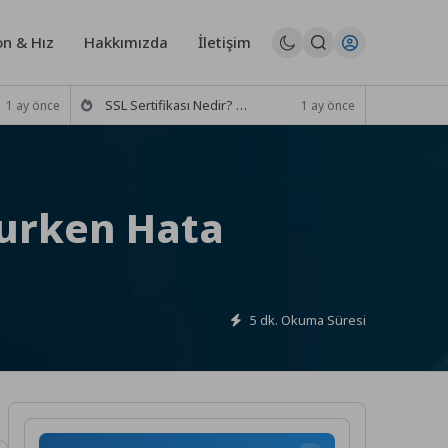
n & Hız
Hakkımızda
İletişim
SSL Sertifikası Nedir? Türleri Nelerdir? (Seçim Rehberi)
1 ay önce
1 ay önce
lurken Hata
5 dk. Okuma Süresi