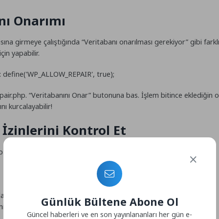
nı Onarımı
sına girmeye çalıştığında “Veritabanı onarılması gerekiyor” gibi farkl
in yapabilir.
:
define('WP_ALLOW_REPAIR', true);
pair.php
. “Veritabanını Onar” butonuna bas. İşlem bitince eklediğin o
ı kurcalayabilir!
 İzinlerini Kontrol Et
n o veritabanına erişme
yetkisi
olmayabilir.
nıcıyı ve veritabanını seçip “Ekle” de.
Günlük Bültene Abone Ol
in ol.
Güncel haberleri ve en son yayınlananları her gün e-