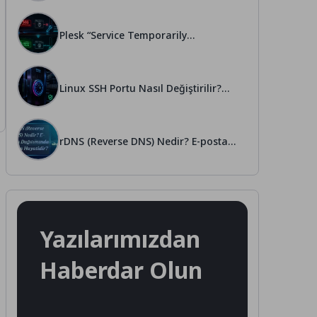
Plesk “Service Temporarily
Unavailable” Kesin Çözümü
Linux SSH Portu Nasıl Değiştirilir?
(Kesin Güvenlik)
rDNS (Reverse DNS) Nedir? E-posta
Dağıtımında Neden Hayatidir?
Yazılarımızdan
Haberdar Olun