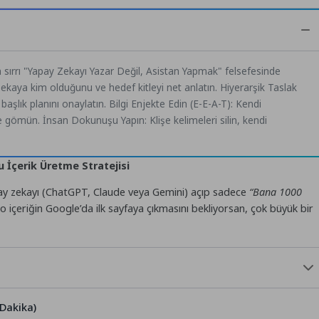
 sırrı "Yapay Zekayı Yazar Değil, Asistan Yapmak" felsefesinde
y zekaya kim olduğunu ve hedef kitleyi net anlatın. Hiyerarşik Taslak
şlık planını onaylatın. Bilgi Enjekte Edin (E-E-A-T): Kendi
e gömün. İnsan Dokunuşu Yapın: Klişe kelimeleri silin, kendi
 İçerik Üretme Stratejisi
pay zekayı (ChatGPT, Claude veya Gemini) açıp sadece
“Bana 1000
o içeriğin Google’da ilk sayfaya çıkmasını bekliyorsan, çok büyük bir
Dakika)