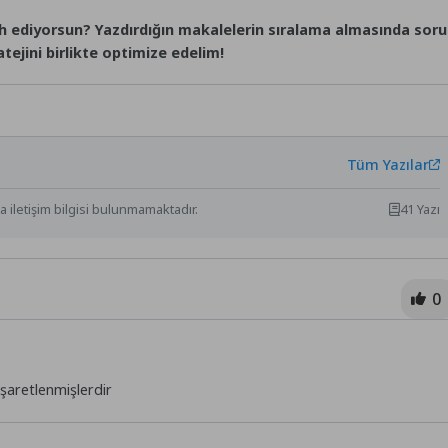
cih ediyorsun? Yazdırdığın makalelerin sıralama almasında sor
ejini birlikte optimize edelim!
Tüm Yazılar
 iletişim bilgisi bulunmamaktadır.
41 Yazı
0
işaretlenmişlerdir