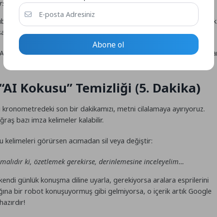
sa bu ayarı kapatsınlar.”
i alır, kusursuz bir dil ve imla kurallarıyla metne döker. İçerik artık
aheserine dönüşür.
Abone ol
h AI content combining experience expertise and authoritative huma
AI Kokusu” Temizliği (5. Dakika)
 kronometredeki son bir dakikamızı, metni cilalamaya ayırıyoruz.
aş bazı imza kelimeler kalabilir.
u kelimeleri görürsen acımadan sil veya değiştir:
amalıdır ki, özetlemek gerekirse, derinlemesine inceleyelim…
endi günlük konuşma diline uyarla, gerekiyorsa aralara esprilerini
ulağına bir robot konuşuyormuş gibi gelmiyorsa, o içerik artık Google
azırdır!