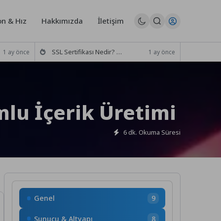
n & Hız
Hakkımızda
İletişim
SSL Sertifikası Nedir? Türleri Nelerdir? (Seçim Rehberi)
1 ay önce
1 ay önce
mlu İçerik Üretimi
6 dk. Okuma Süresi
Genel
9
Sunucu & Altyapı
8