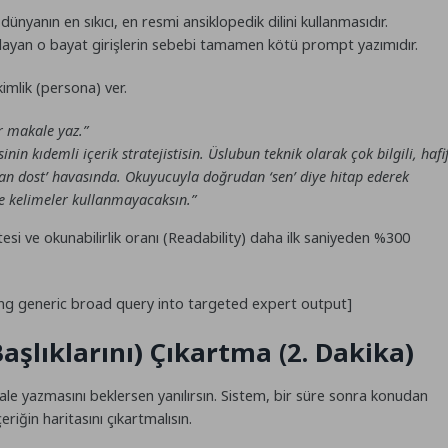
nyanın en sıkıcı, en resmi ansiklopedik dilini kullanmasıdır.
layan o bayat girişlerin sebebi tamamen kötü prompt yazımıdır.
mlik (persona) ver.
r makale yaz.”
inin kıdemli içerik stratejistisin. Üslubun teknik olarak çok bilgili, hafi
an dost’ havasında. Okuyucuyla doğrudan ‘sen’ diye hitap ederek
şe kelimeler kullanmayacaksın.”
tesi ve okunabilirlik oranı (Readability) daha ilk saniyeden %300
ng generic broad query into targeted expert output]
Başlıklarını) Çıkartma (2. Dakika)
ale yazmasını beklersen yanılırsın. Sistem, bir süre sonra konudan
iğin haritasını çıkartmalısın.