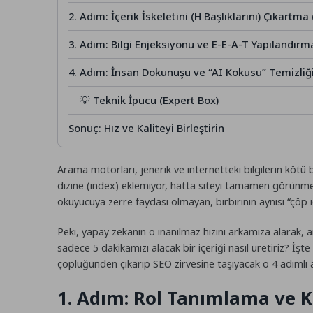
2. Adım: İçerik İskeletini (H Başlıklarını) Çıkartma 
3. Adım: Bilgi Enjeksiyonu ve E-E-A-T Yapılandırma
4. Adım: İnsan Dokunuşu ve “AI Kokusu” Temizliği
💡 Teknik İpucu (Expert Box)
Sonuç: Hız ve Kaliteyi Birleştirin
Arama motorları, jenerik ve internetteki bilgilerin kötü 
dizine (index) eklemiyor, hatta siteyi tamamen görünmez
okuyucuya zerre faydası olmayan, birbirinin aynısı “çöp iç
Peki, yapay zekanın o inanılmaz hızını arkamıza alarak, a
sadece 5 dakikamızı alacak bir içeriği nasıl üretiriz? İşte
çöplüğünden çıkarıp SEO zirvesine taşıyacak o 4 adımlı al
1. Adım: Rol Tanımlama ve K