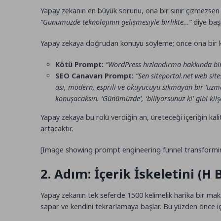
Yapay zekanın en büyük sorunu, ona bir sınır çizmezsen dü
“Günümüzde teknolojinin gelişmesiyle birlikte…”
diye baş
Yapay zekaya doğrudan konuyu söyleme; önce ona bir ki
Kötü Prompt:
“WordPress hızlandırma hakkında bi
SEO Canavarı Prompt:
“Sen siteportal.net web sites
asi, modern, esprili ve okuyucuyu sıkmayan bir ‘uzm
konuşacaksın. ‘Günümüzde’, ‘biliyorsunuz ki’ gibi kli
Yapay zekaya bu rolü verdiğin an, üreteceği içeriğin kali
artacaktır.
[Image showing prompt engineering funnel transformi
2. Adım: İçerik İskeletini (H 
Yapay zekanın tek seferde 1500 kelimelik harika bir mak
sapar ve kendini tekrarlamaya başlar. Bu yüzden önce içer