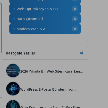
Web Optimizasyon & Hız
8
Hata Çözümleri
8
Modern Web & AI
8
Rastgele Yazılar
2026 Yılında Bir Web Sitesi Kurarken
Asla Yapmamanız Gereken 5 Hata
WordPress E-Posta Göndermiyor
Sorunu ve SMTP Ayarları
Gzip Kompresyonu Nedir? Web Sitesi