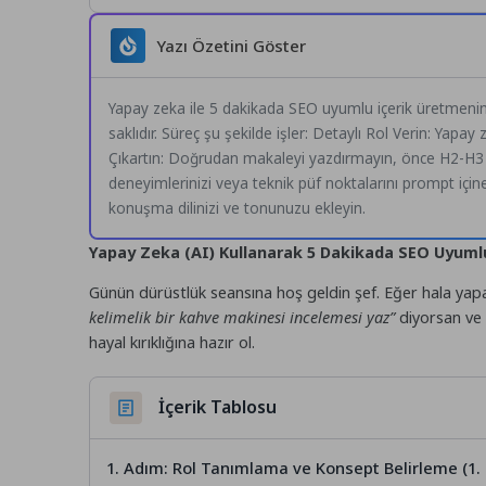
Yazı Özetini Göster
Yapay zeka ile 5 dakikada SEO uyumlu içerik üretmenin
saklıdır. Süreç şu şekilde işler: Detaylı Rol Verin: Yapa
Çıkartın: Doğrudan makaleyi yazdırmayın, önce H2-H3 ba
deneyimlerinizi veya teknik püf noktalarını prompt için
konuşma dilinizi ve tonunuzu ekleyin.
Yapay Zeka (AI) Kullanarak 5 Dakikada SEO Uyumlu
Günün dürüstlük seansına hoş geldin şef. Eğer hala ya
kelimelik bir kahve makinesi incelemesi yaz”
diyorsan ve 
hayal kırıklığına hazır ol.
İçerik Tablosu
1. Adım: Rol Tanımlama ve Konsept Belirleme (1. 