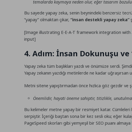
temalarda kaymaya neden olur, eğer tasarım bozulur
Bu sayede yapay zeka, senin beynindeki benzersiz tecrübey
“yapay” olmaktan çıkar,
“insan destekli yapay zeka”
ş
[Image illustrating E-E-A-T framework integration wit
input]
4. Adım: İnsan Dokunuşu ve “
Yapay zeka tüm başlıkları yazdı ve önümüze serdi. Şimdi
Yapay zekanın yazdığı metinlerde ne kadar uğraşırsan uğr
Metni sitene yapıştırmadan önce hızlıca göz gezdir ve ş
Önemlidir, hayati öneme sahiptir, titizlikle, unutulm
Bu kelimeler metne yapay bir resmiyet katar. Cümleleri k
serpiştir. İçeriği baştan sona bir kez sesli oku; eğer k
PageSpeed skorları gibi yemyeşil bir SEO puanı almaya h