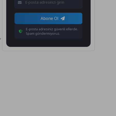
Abone Ol
E-posta adresiniz güvenli ellerde.
Spam göndermiyoruz.
f