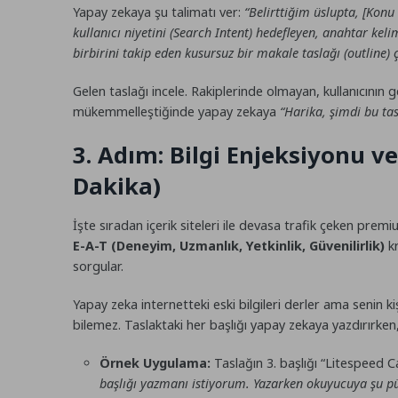
Yapay zekaya şu talimatı ver:
“Belirttiğim üslupta, [Kon
kullanıcı niyetini (Search Intent) hedefleyen, anahtar ke
birbirini takip eden kusursuz bir makale taslağı (outline) ç
Gelen taslağı incele. Rakiplerinde olmayan, kullanıcının 
mükemmelleştiğinde yapay zekaya
“Harika, şimdi bu ta
3. Adım: Bilgi Enjeksiyonu ve
Dakika)
İşte sıradan içerik siteleri ile devasa trafik çeken pre
E-A-T (Deneyim, Uzmanlık, Yetkinlik, Güvenilirlik)
kr
sorgular.
Yapay zeka internetteki eski bilgileri derler ama senin kiş
bilemez. Taslaktaki her başlığı yapay zekaya yazdırırken
Örnek Uygulama:
Taslağın 3. başlığı “Litespeed 
başlığı yazmanı istiyorum. Yazarken okuyucuya şu püf 