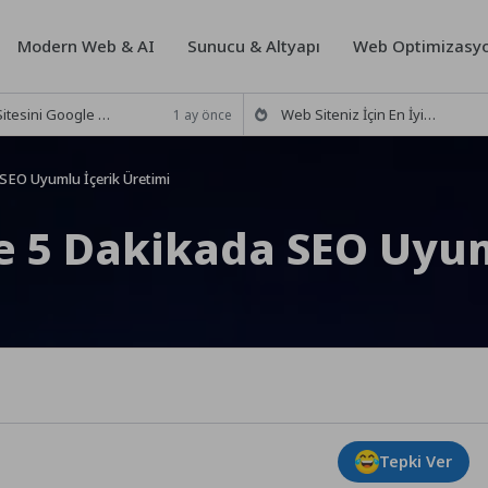
Modern Web & AI
Sunucu & Altyapı
Web Optimizasyo
le Arama Motoruna Ekleme (2026 Rehberi)
Web Siteniz İçin En İyi 5 Ücretsiz Trafik Analiz Aracı (2026)
1 ay önce
 SEO Uyumlu İçerik Üretimi
le 5 Dakikada SEO Uyu
Tepki Ver