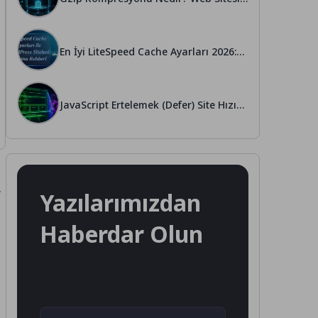
Hızına Etkisi
En İyi LiteSpeed Cache Ayarları 2026:
Siteni Uçur!
JavaScript Ertelemek (Defer) Site Hızını
Nasıl Artırır?
,
Yazılarımızdan
Haberdar Olun