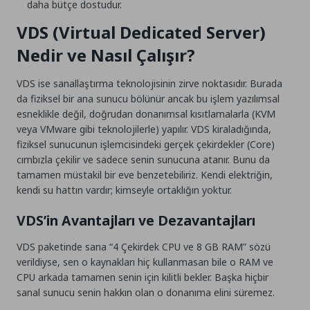
daha bütçe dostudur.
VDS (Virtual Dedicated Server)
Nedir ve Nasıl Çalışır?
VDS ise sanallaştırma teknolojisinin zirve noktasıdır. Burada
da fiziksel bir ana sunucu bölünür ancak bu işlem yazılımsal
esneklikle değil, doğrudan donanımsal kısıtlamalarla (KVM
veya VMware gibi teknolojilerle) yapılır. VDS kiraladığında,
fiziksel sunucunun işlemcisindeki gerçek çekirdekler (Core)
cımbızla çekilir ve sadece senin sunucuna atanır. Bunu da
tamamen müstakil bir eve benzetebiliriz. Kendi elektriğin,
kendi su hattın vardır; kimseyle ortaklığın yoktur.
VDS’in Avantajları ve Dezavantajları
VDS paketinde sana “4 Çekirdek CPU ve 8 GB RAM” sözü
verildiyse, sen o kaynakları hiç kullanmasan bile o RAM ve
CPU arkada tamamen senin için kilitli bekler. Başka hiçbir
sanal sunucu senin hakkın olan o donanıma elini süremez.