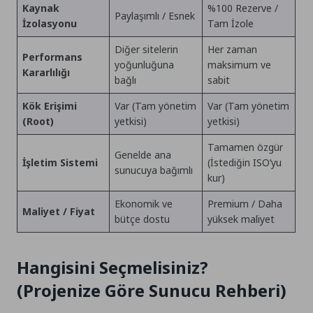
Kaynak
%100 Rezerve /
Paylaşımlı / Esnek
İzolasyonu
Tam İzole
Diğer sitelerin
Her zaman
Performans
yoğunluğuna
maksimum ve
Kararlılığı
bağlı
sabit
Kök Erişimi
Var (Tam yönetim
Var (Tam yönetim
(Root)
yetkisi)
yetkisi)
Tamamen özgür
Genelde ana
İşletim Sistemi
(İstediğin ISO’yu
sunucuya bağımlı
kur)
Ekonomik ve
Premium / Daha
Maliyet / Fiyat
bütçe dostu
yüksek maliyet
Hangisini Seçmelisiniz?
(Projenize Göre Sunucu Rehberi)