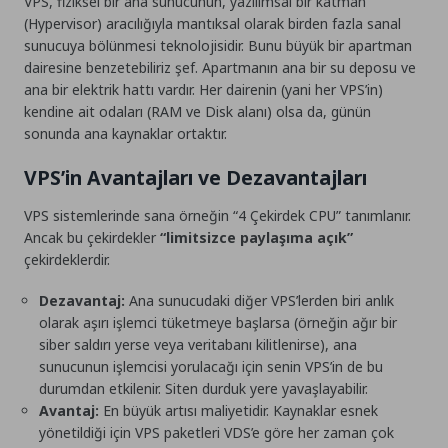
VPS, fiziksel bir ana sunucunun, yazılımsal bir katman
(Hypervisor) aracılığıyla mantıksal olarak birden fazla sanal
sunucuya bölünmesi teknolojisidir. Bunu büyük bir apartman
dairesine benzetebiliriz şef. Apartmanın ana bir su deposu ve
ana bir elektrik hattı vardır. Her dairenin (yani her VPS’in)
kendine ait odaları (RAM ve Disk alanı) olsa da, günün
sonunda ana kaynaklar ortaktır.
VPS’in Avantajları ve Dezavantajları
VPS sistemlerinde sana örneğin “4 Çekirdek CPU” tanımlanır.
Ancak bu çekirdekler
“limitsizce paylaşıma açık”
çekirdeklerdir.
Dezavantaj:
Ana sunucudaki diğer VPS’lerden biri anlık
olarak aşırı işlemci tüketmeye başlarsa (örneğin ağır bir
siber saldırı yerse veya veritabanı kilitlenirse), ana
sunucunun işlemcisi yorulacağı için senin VPS’in de bu
durumdan etkilenir. Siten durduk yere yavaşlayabilir.
Avantaj:
En büyük artısı maliyetidir. Kaynaklar esnek
yönetildiği için VPS paketleri VDS’e göre her zaman çok