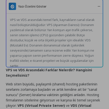
Yazı Özetini Göster
VPS ve VDS arasındaki temel fark, kaynakların sanal olarak
nasıl bölüştürüldüğüdür: VPS (Aparman Dairesi): Donanım
yazılımsal olarak bölünür. Yan komşun aşırı trafik çekerse,
senin sitenin işlemci (CPU) gücünden çalabilir. Bütçe
dostudur, küçük ve orta ölçekli projeler için idealdir. VDS
(Müstakil Ev): Donanım donanımsal olarak (çekirdek
seviyesinde) tamamen sana rezerve edilir. Yan komşun ne
yaparsa yapsın senin performansın zerre düşmez. Yoğun
trafikli siteler, e-ticaret projeleri ve büyük uygulamalar için
şarttır.
VPS ve VDS Arasındaki Farklar Nelerdir? Hangisini
Seçmelisiniz?
Web siten büyüdü, paylaşımlı (shared) hosting paketlerinin
sınırlarını zorlamaya başladın ve artık kendine ait bir “sanal
sunucu” (Server) kiralama vaktinin geldiğini anladın. Hosting
firmalarının sitelerine giriyorsun ve karşına iki temel seçenek
çıkıyor:
VPS (Virtual Private Server)
ve
VDS (Virtual