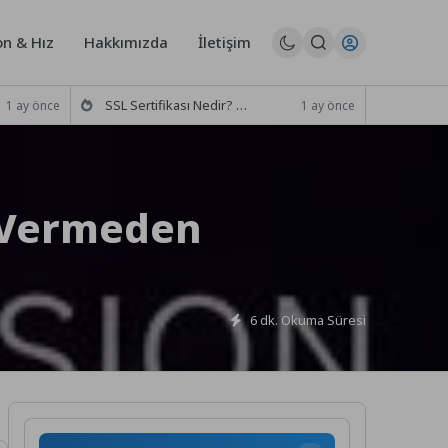
n & Hız
Hakkımızda
İletişim
SSL Sertifikası Nedir? Türleri Nelerdir? (Seçim Rehberi)
1 ay önce
1 ay önce
 Vermeden
6 dk. Okuma Süresi