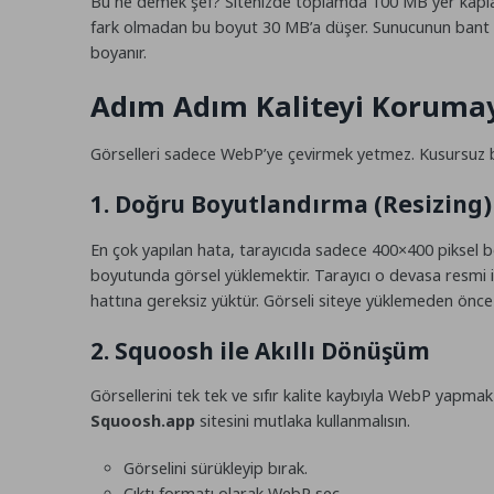
Bu ne demek şef? Sitenizde toplamda 100 MB yer kaplaya
fark olmadan bu boyut 30 MB’a düşer. Sunucunun bant gen
boyanır.
Adım Adım Kaliteyi Koruma
Görselleri sadece WebP’ye çevirmek yetmez. Kusursuz b
1. Doğru Boyutlandırma (Resizing)
En çok yapılan hata, tarayıcıda sadece 400×400 piksel 
boyutunda görsel yüklemektir. Tarayıcı o devasa resmi in
hattına gereksiz yüktür. Görseli siteye yüklemeden ön
2. Squoosh ile Akıllı Dönüşüm
Görsellerini tek tek ve sıfır kalite kaybıyla WebP yapmak 
Squoosh.app
sitesini mutlaka kullanmalısın.
Görselini sürükleyip bırak.
Çıktı formatı olarak WebP seç.