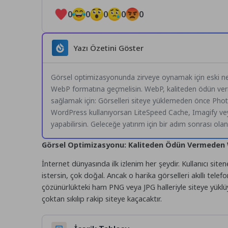
0
0
0
0
0
Yazı Özetini Göster
Görsel optimizasyonunda zirveye oynamak için eski nes
WebP formatına geçmelisin. WebP, kaliteden ödün vermed
sağlamak için: Görselleri siteye yüklemeden önce Phot
WordPress kullanıyorsan LiteSpeed Cache, Imagify ve
yapabilirsin. Geleceğe yatırım için bir adım sonrası ola
Görsel Optimizasyonu: Kaliteden Ödün Vermeden
İnternet dünyasında ilk izlenim her şeydir. Kullanıcı site
istersin, çok doğal. Ancak o harika görselleri akıllı tele
çözünürlükteki ham
PNG
veya
JPG
halleriyle siteye yükl
çoktan sıkılıp rakip siteye kaçacaktır.