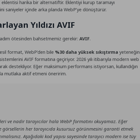
a
eklentisi harika bir alternatiftir. Eklentiyi kurup taramayı
ini saniyeler içinde arka planda WebP’ye dönüştürür.
arlayan Yıldızı AVIF
adım ötesinden bahsetmemiz gerekir:
AVIF
.
nesil format, WebP’den bile
%30 daha yüksek sıkıştırma
yeteneğin
sistemlerini AVIF formatına geçiriyor. 2026 yılı itibarıyla modern web
arak destekliyor. Eğer maksimum performans istiyorsan, kullandığın
da mutlaka aktif etmeni öneririm.
emleri ve nadir tarayıcılar hala WebP formatını okuyamaz. Eğer
e görsellerin her tarayıcıda kusursuz görünmesini garanti etmek
anmalısınız. Aşağıdaki kod yapısı sayesinde tarayıcı modern ise tüy