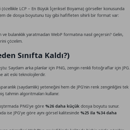
i (özellikle LCP – En Büyük İçeriksel Boyama) görseller konusunda
em de dosya boyutunu tüy gibi hafifleten sihirli bir format var:
n ve bulanıklık yaratmadan WebP formatına nasıl geçersin? Gelin,
ini çözelim.
en Sınıfta Kaldı?)
uştu: Saydam arka planlar için
PNG
, zengin renkli fotoğraflar için
JPG
.
ait eski teknolojilerdir.
paranlık (saydamlık) yeteneğini hem de JPG’nin renk zenginliğini tek
ş tahmin algoritmaları kullanır.
kıştırmada PNG’ye göre
%26 daha küçük
dosya boyutu sunur.
ada ise JPG’ye göre aynı görsel kalitesinde
%25 ila %34 daha