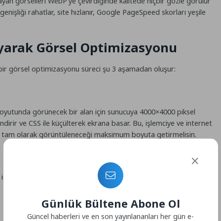
n görselleri WebP’ye çevirdiğinde kalitede hiçbir gözle görülür
işliği rahatlar, site hızlanır, Google PageSpeed skorları yeşile
yarak Görsel Optimizasyonu
ir görsel optimizasyonu süreci şu 3 aşamadan oluşur:
boyutunda görünecek bir alan için sunucuya 4000×4000 piksel
dirir ve CSS ile küçülterek ekrana basar. Bu, işlemciye ve internet
ce tam olarak görüntüleneceği maksimum boyuta getirmelisin.
istiyorsan, Google’ın açık kaynaklı harika bir projesi olan
Günlük Bültene Abone Ol
Güncel haberleri ve en son yayınlananları her gün e-