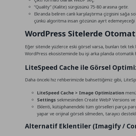
“Quality” (Kalite) sürgüsünü 75-80 arasına getir.
Ekranda beliren canlı karşılaştırma çizgisini sağa 
çünkü algoritma insan gözünün ayırt edemeyeceği d
WordPress Sitelerde Otomati
Eğer sitende yüzlerce eski görsel varsa, bunları tek tek
WordPress ekosisteminde bu işi arka planda otomatik hal
LiteSpeed Cache ile Görsel Optim
Daha önceki hız rehberimizde bahsettiğimiz gibi, LiteSp
LiteSpeed Cache > Image Optimization
menüs
Settings
sekmesinden
Create WebP Versions
v
Eklenti, kütüphanendeki tüm görselleri parça par
yapar ve orijinal görseli silmeden, tarayıcı dest
Alternatif Eklentiler (Imagify / C