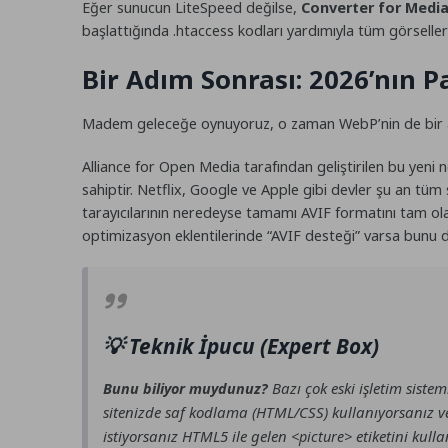
Eğer sunucun LiteSpeed değilse,
Converter for Medi
başlattığında
.htaccess
kodları yardımıyla tüm görseller
Bir Adım Sonrası: 2026’nın P
Madem geleceğe oynuyoruz, o zaman WebP’nin de bir 
Alliance for Open Media tarafından geliştirilen bu yeni 
sahiptir. Netflix, Google ve Apple gibi devler şu an tüm 
tarayıcılarının neredeyse tamamı AVIF formatını tam ol
optimizasyon eklentilerinde “AVIF desteği” varsa bunu 
💡 Teknik İpucu (Expert Box)
Bazı çok eski işletim sist
Bunu biliyor muydunuz?
sitenizde saf kodlama (HTML/CSS) kullanıyorsanız v
istiyorsanız HTML5 ile gelen
etiketini kull
<picture>