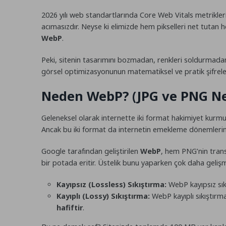
2026 yılı web standartlarında Core Web Vitals metrikler
acımasızdır. Neyse ki elimizde hem pikselleri net tutan h
WebP
.
Peki, sitenin tasarımını bozmadan, renkleri soldurmada
görsel optimizasyonunun matematiksel ve pratik şifreler
Neden WebP? (JPG ve PNG Ned
Geleneksel olarak internette iki format hakimiyet kurm
Ancak bu iki format da internetin emekleme dönemlerine 
Google tarafından geliştirilen
WebP
, hem PNG’nin trans
bir potada eritir. Üstelik bunu yaparken çok daha gelişmi
Kayıpsız (Lossless) Sıkıştırma:
WebP kayıpsız sı
Kayıplı (Lossy) Sıkıştırma:
WebP kayıplı sıkıştırm
hafiftir
.