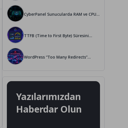
CyberPanel Sunucularda RAM ve CPU
Optimizasyon Rehberi
TTFB (Time to First Byte) Süresini
Düşürmenin 5 Altın Yolu
WordPress “Too Many Redirects”
Hatası Kesin Çözümü
Yazılarımızdan
Haberdar Olun