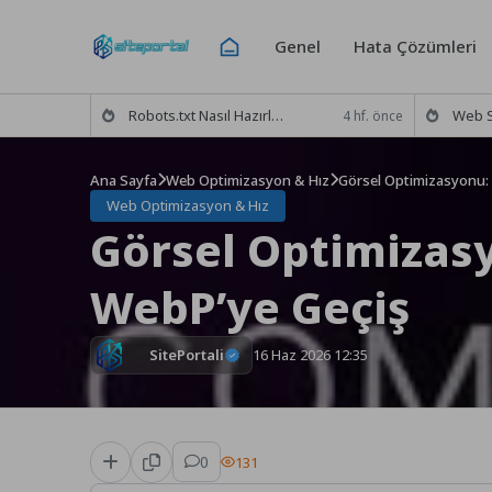
Skip
to
Genel
Hata Çözümleri
content
Robots.txt Nasıl Hazırlanır? Doğru Tarama Ayarları ve Rehber
Web Sitesini Goog
4 hf. önce
Ana Sayfa
Web Optimizasyon & Hız
Görsel Optimizasyonu:
Web Optimizasyon & Hız
Görsel Optimizas
WebP’ye Geçiş
SitePortali
16 Haz 2026 12:35
0
131