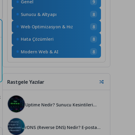
Genel
9
Sunucu & Altyapı
8
Web Optimizasyon & Hız
8
Hata Çözümleri
8
Modern Web & AI
8
Rastgele Yazılar
k
Uptime Nedir? Sunucu Kesintileri
SEO’yu Nasıl Baltalar?
rDNS (Reverse DNS) Nedir? E-posta
Dağıtımında Neden Hayatidir?