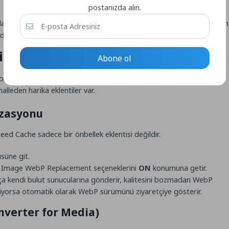
postanızda alın.
sola kaydırarak gör görselde bir bozulma var mı diye bak. Göremezsin
etayları kırpar. Sonuç: %80 boyut tasarrufu!
k WebP Geçişi Nasıl Yapılır?
Abone ol
 bilgisayara indirip WebP’ye çevirmek tam bir amelelik olur şef.
leden harika eklentiler var.
izasyonu
eed Cache sadece bir önbellek eklentisi değildir.
üne git.
e
Image WebP Replacement
seçeneklerini
ON
konumuna getir.
ça kendi bulut sunucularına gönderir, kalitesini bozmadan WebP
ekliyorsa otomatik olarak WebP sürümünü ziyaretçiye gösterir.
onverter for Media)