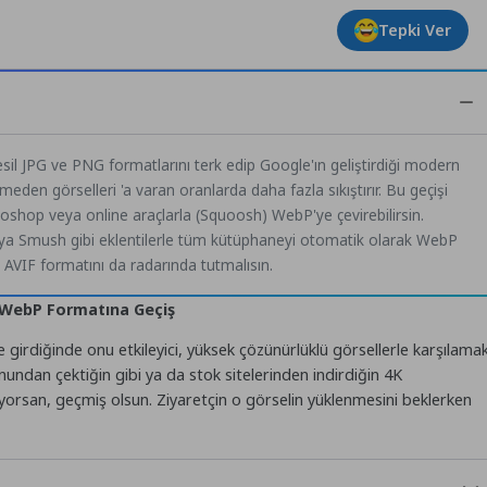
Tepki Ver
il JPG ve PNG formatlarını terk edip Google'ın geliştirdiği modern
en görselleri 'a varan oranlarda daha fazla sıkıştırır. Bu geçişi
oshop veya online araçlarla (Squoosh) WebP'ye çevirebilirsin.
ya Smush gibi eklentilerle tüm kütüphaneyi otomatik olarak WebP
n AVIF formatını da radarında tutmalısın.
 WebP Formatına Geçiş
ne girdiğinde onu etkileyici, yüksek çözünürlüklü görsellerle karşılama
fonundan çektiğin gibi ya da stok sitelerinden indirdiğin 4K
üyorsan, geçmiş olsun. Ziyaretçin o görselin yüklenmesini beklerken