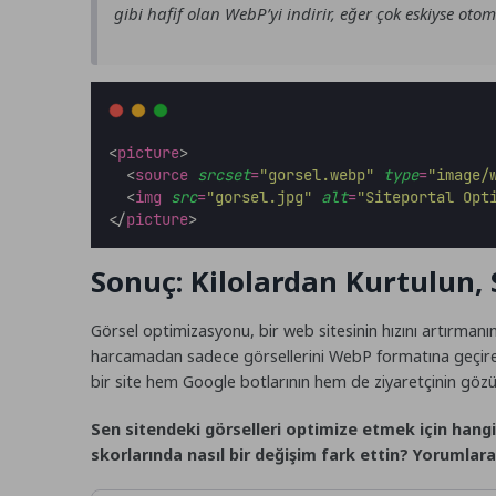
gibi hafif olan WebP’yi indirir, eğer çok eskiyse otom
<
picture
>
  <
source
srcset
=
"
gorsel.webp
"
type
=
"
image/
  <
img
src
=
"
gorsel.jpg
"
alt
=
"
Siteportal Opt
</
picture
>
Sonuç: Kilolardan Kurtulun, 
Görsel optimizasyonu, bir web sitesinin hızını artırmanın
harcamadan sadece görsellerini WebP formatına geçirerek s
bir site hem Google botlarının hem de ziyaretçinin göz
Sen sitendeki görselleri optimize etmek için hang
skorlarında nasıl bir değişim fark ettin? Yorumlara