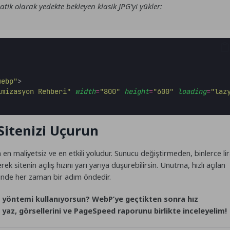
atik olarak yedekte bekleyen klasik JPG’yi yükler:
webp
"
>
imizasyon Rehberi
"
width
=
"
800
"
height
=
"
600
"
loading
=
"
laz
Sitenizi Uçurun
 en maliyetsiz ve en etkili yoludur. Sunucu değiştirmeden, binlerce li
itenin açılış hızını yarı yarıya düşürebilirsin. Unutma, hızlı açılan
ünde her zaman bir adım öndedir.
i yöntemi kullanıyorsun? WebP’ye geçtikten sonra hız
 yaz, görsellerini ve PageSpeed raporunu birlikte inceleyelim!