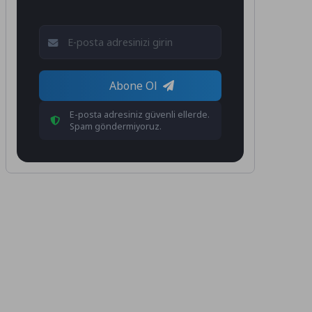
Abone Ol
E-posta adresiniz güvenli ellerde.
Spam göndermiyoruz.