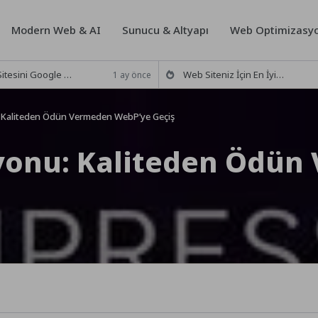
Modern Web & AI
Sunucu & Altyapı
Web Optimizasyo
le Arama Motoruna Ekleme (2026 Rehberi)
Web Siteniz İçin En İyi 5 Ücretsiz Trafik Analiz Aracı (2026)
1 ay önce
 Kaliteden Ödün Vermeden WebP’ye Geçiş
yonu: Kaliteden Ödün