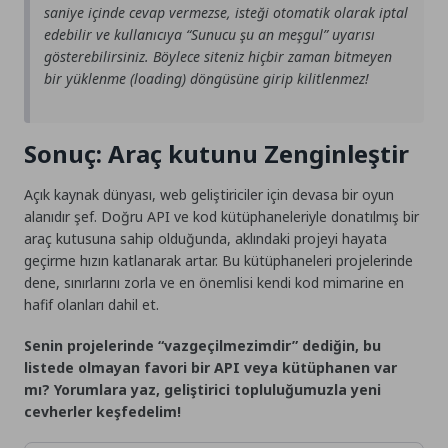
saniye içinde cevap vermezse, isteği otomatik olarak iptal
edebilir ve kullanıcıya “Sunucu şu an meşgul” uyarısı
gösterebilirsiniz. Böylece siteniz hiçbir zaman bitmeyen
bir yüklenme (loading) döngüsüne girip kilitlenmez!
Sonuç: Araç kutunu Zenginleştir
Açık kaynak dünyası, web geliştiriciler için devasa bir oyun
alanıdır şef. Doğru API ve kod kütüphaneleriyle donatılmış bir
araç kutusuna sahip olduğunda, aklındaki projeyi hayata
geçirme hızın katlanarak artar. Bu kütüphaneleri projelerinde
dene, sınırlarını zorla ve en önemlisi kendi kod mimarine en
hafif olanları dahil et.
Senin projelerinde “vazgeçilmezimdir” dediğin, bu
listede olmayan favori bir API veya kütüphanen var
mı? Yorumlara yaz, geliştirici topluluğumuzla yeni
cevherler keşfedelim!