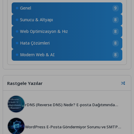
Genel
9
Sunucu & Altyapı
8
Web Optimizasyon & Hız
8
Hata Çözümleri
8
Modern Web & AI
8
Rastgele Yazılar
rDNS (Reverse DNS) Nedir? E-posta Dağıtımında
Neden Hayatidir?
WordPress E-Posta Göndermiyor Sorunu ve SMTP
Ayarları