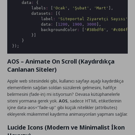
    data
:
 {
        labels
:
 [
'
Ocak
'
, 
'
Şubat
'
, 
'
Mart
'
],
        datasets
:
 [{
            label
:
'
Siteportal Ziyaretçi Sayısı
'
,
            data
:
 [
1200
, 
1900
, 
3000
],
            backgroundColor
:
 [
'
#38bdf8
'
, 
'
#c084fc
'
        }]
    }
});
AOS – Animate On Scroll (Kaydırdıkça
Canlanan Siteler)
Apple web sitesindeki gibi, kullanıcı sayfayı aşağı kaydırdıkça
elementlerin sağdan soldan süzülerek gelmesini, hafifçe
belirmesini (fade-in) mi istiyorsun? Devasa kütüphanelerle
siteni yormana gerek yok.
AOS
, sadece HTML etiketlerinin
içine
data-aos="fade-up"
gibi küçük nitelikler (attributes)
ekleyerek mükemmel kaydırma animasyonları yapmanı sağlar.
Lucide Icons (Modern ve Minimalist İkon